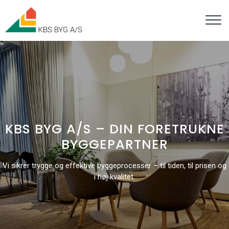
Gå
til
hovedindhold
KBS BYG A/S – DIN FORETRUKNE
BYGGEPARTNER
Vi sikrer trygge og effektive byggeprocesser – til tiden, til prisen og
i høj kvalitet.