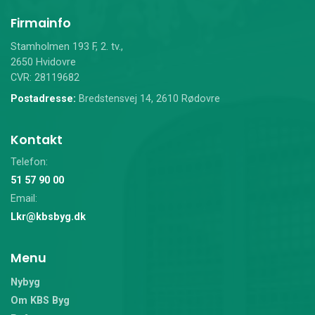
Firmainfo
Stamholmen 193 F, 2. tv.,
2650 Hvidovre
CVR: 28119682
Postadresse:
Bredstensvej 14, 2610 Rødovre
Kontakt
Telefon:
51 57 90 00
Email:
Lkr@kbsbyg.dk
Menu
Nybyg
Om KBS Byg