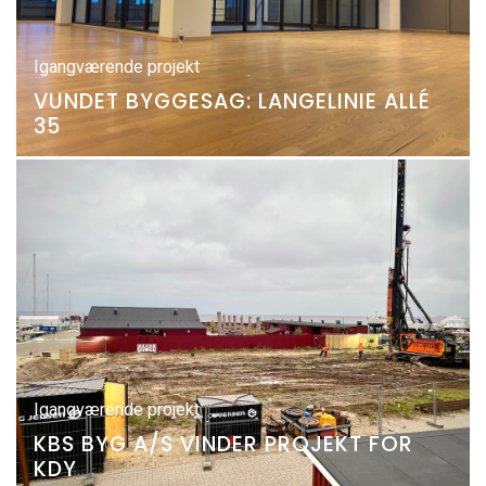
Igangværende projekt
VUNDET BYGGESAG: LANGELINIE ALLÉ
35
Igangværende projekt
KBS BYG A/S VINDER PROJEKT FOR
KDY