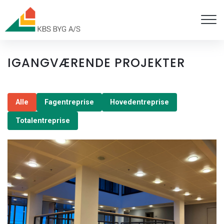
Gå
til
hovedindhold
IGANGVÆRENDE PROJEKTER
Alle
Fagentreprise
Hovedentreprise
Totalentreprise