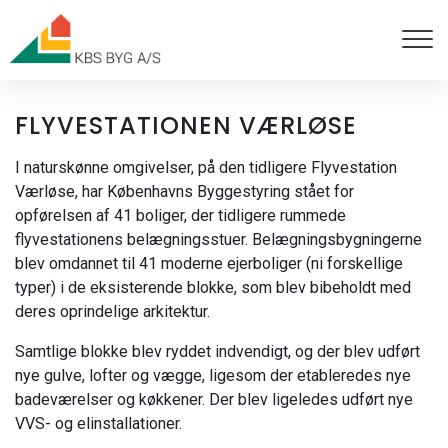
Gå
til
hovedindhold
FLYVESTATIONEN VÆRLØSE
I naturskønne omgivelser, på den tidligere Flyvestation
Værløse, har Københavns Byggestyring stået for
opførelsen af 41 boliger, der tidligere rummede
flyvestationens belægningsstuer. Belægningsbygningerne
blev omdannet til 41 moderne ejerboliger (ni forskellige
typer) i de eksisterende blokke, som blev bibeholdt med
deres oprindelige arkitektur.
​Samtlige blokke blev ryddet indvendigt, og der blev udført
nye gulve, lofter og vægge, ligesom der etableredes nye
badeværelser og køkkener. Der blev ligeledes udført nye
VVS- og elinstallationer.