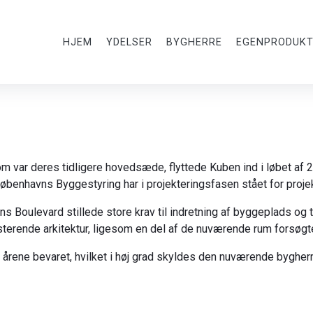
HJEM
YDELSER
BYGHERRE
EGENPRODUKT
 var deres tidligere hovedsæde, flyttede Kuben ind i løbet af 20
. Københavns Byggestyring har i projekteringsfasen stået for proj
 Boulevard stillede store krav til indretning af byggeplads og ti
isterende arkitektur, ligesom en del af de nuværende rum forsøgt
em årene bevaret, hvilket i høj grad skyldes den nuværende bygh