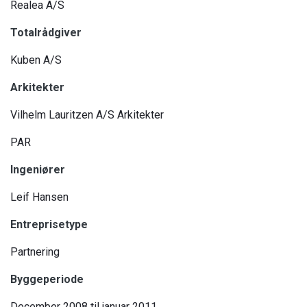
Realea A/S
Totalrådgiver
Kuben A/S
Arkitekter
Vilhelm Lauritzen A/S Arkitekter
PAR
Ingeniører
Leif Hansen
Entreprisetype
Partnering
Byggeperiode
December 2008 til januar 2011