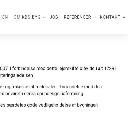
ION​
OM KBS BYG
JOB
REFERENCER
KONTAKT
07. I forbindelse med dette lejerskifte blev de i alt 12291
ekteringsledelsen.
l- og frakørsel af materialer. I forbindelse med den
es bevaret i deres oprindelige udformning.
erres særdeles gode vedligeholdelse af bygningen.