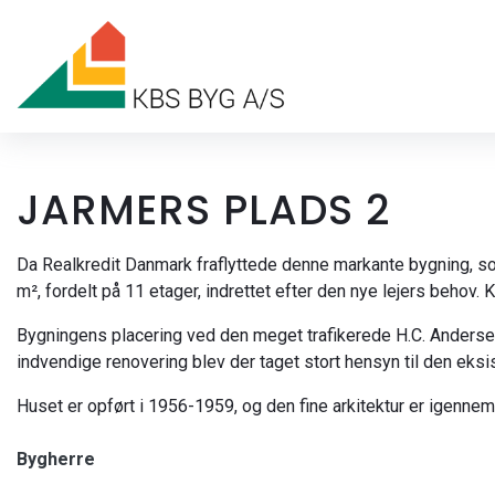
Gå
til
hovedindhold
JARMERS PLADS 2
Da Realkredit Danmark fraflyttede denne markante bygning, som
m², fordelt på 11 etager, indrettet efter den nye lejers behov
​Bygningens placering ved den meget trafikerede H.C. Andersens
indvendige renovering blev der taget stort hensyn til den eks
Huset er opført i 1956-1959, og den fine arkitektur er igenn
Bygherre